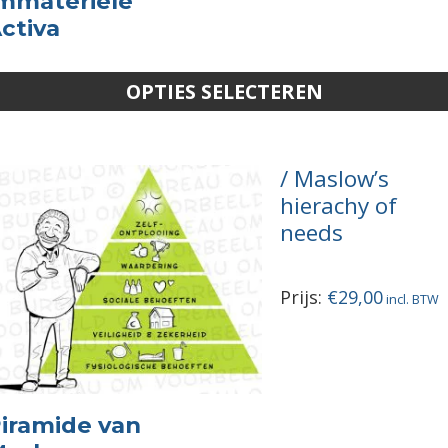
mmateriële
ctiva
OPTIES SELECTEREN
Maslow’s
hierachy of
needs
Prijs:
€
29,00
iramide van