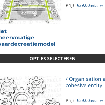
Prijs:
€
29,00
et
eervoudige
aardecreatiemodel
OPTIES SELECTEREN
Organisation 
cohesive entity
Prijs:
€
29,00