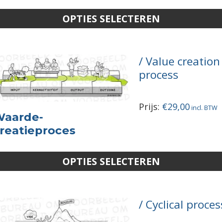
OPTIES SELECTEREN
Value creation
process
Prijs:
€
29,00
aarde­
reatie­proces
OPTIES SELECTEREN
Cyclical proces