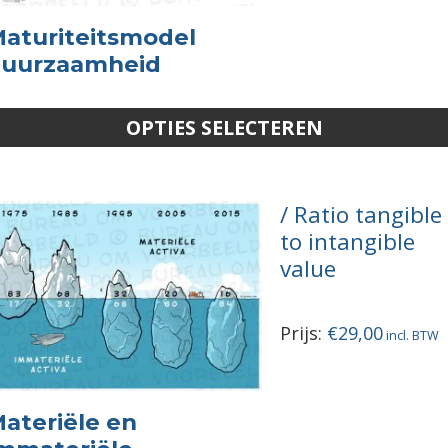
aturiteitsmodel
uurzaamheid
OPTIES SELECTEREN
Ratio tangible
to intangible
value
Prijs:
€
29,00
ateriële en