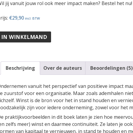
il jij vanuit jouw rol ook meer impact maken? Bestel het n
rijs:
€
29,90
IN WINKELMAND
Beschrijving
Over de auteurs
Beoordelingen (5)
ndernemen vanuit het perspectief van positieve impact maakt
e zuurstof voor een organisatie. Maar zoals ademhalen niet 
ichzelf. Winst is de bron voor het in stand houden en verni
oodzakelijk zijn voor iedere onderneming, zowel voor het mid
e praktijk­voorbeelden in dit boek laten je zien hoe meervoud
en zelfs meer) winst en daarmee continuïteit. Ze laten je ook
ormen van kapitaal te vernieuwen, in stand te houden en me