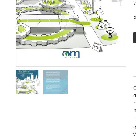
W
P
O
d
z
n
D
(
v