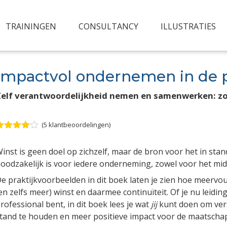
TRAININGEN
CONSULTANCY
ILLUSTRATIES
Impactvol ondernemen in de p
Zelf verantwoordelijkheid nemen en samenwerken: zo 
(
5
klantbeoordelingen)
aardering
.00
op 5
inst is geen doel op zichzelf, maar de bron voor het in st
ebaseerd
p
oodzakelijk is voor iedere onderneming, zowel voor het midde
lantbeoordelingen
e praktijk­voorbeelden in dit boek laten je zien hoe meer­vou
en zelfs meer) winst en daarmee continuïteit. Of je nu leidin
rofessional bent, in dit boek lees je wat
jij
kunt doen om vers
tand te houden en meer positieve impact voor de maatschapp