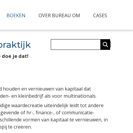
BOEKEN
OVER BUREAU OM
CASES
raktijk
doe je dat!
and houden en vernieuwen van kapitaal dat
n- en kleinbedrijf als voor multi­nationals.
dige waarde­creatie uiteindelijk leidt tot andere
g­gevende of hr-, finance-, of communicatie­
chillende vormen van kapitaal te vernieuwen, in
ij te creëren.