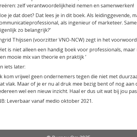
reëren: zelf verantwoordelijkheid nemen en samenwerken!
oe je dat doet? Dat lees je in dit boek. Als leiding­­gevende, 
ommunicatie­professional, als ingenieur of marketeer. Sam
igenlijk zo belangrijk?’
ngrid Thijssen (voorzitter VNO-NCW) zegt in het voorwoord
Het is niet alleen een handig boek voor professionals, maar
en mooie mix van theorie en praktijk ’
n iets later:
Ik kom vrijwel geen ondernemers tegen die niet met duurza
at vlak. Maar of je er nu al druk mee bezig bent of nog aan 
edereen wel een nieuw inzicht. Haal er dus uit wat bij jou past
B: Leverbaar vanaf medio oktober 2021.